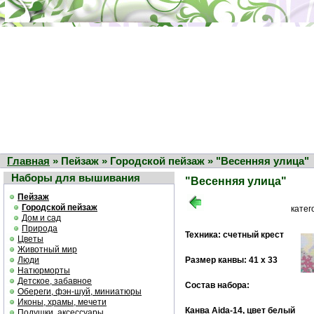
Главная
» Пейзаж » Городской пейзаж » "Весенняя улица"
Наборы для вышивания
"Весенняя улица"
Пейзаж
Городской пейзаж
катег
Дом и сад
Природа
Техника: счетный крест
Цветы
Животный мир
Люди
Размер канвы: 41 х 33
Натюрморты
Детское, забавное
Состав набора:
Обереги, фэн-шуй, миниатюры
Иконы, храмы, мечети
Канва Aida-14, цвет белый
Подушки, аксессуары