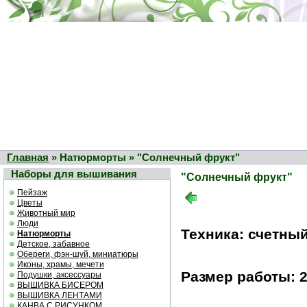
Главная
» Натюрморты » "Солнечный фрукт"
Наборы для вышивания
"Солнечный фрукт"
Пейзаж
Цветы
Животный мир
Люди
Техника: счетный
Натюрморты
Детское, забавное
Обереги, фэн-шуй, миниатюры
Иконы, храмы, мечети
Размер работы: 2
Подушки, аксессуары
ВЫШИВКА БИСЕРОМ
ВЫШИВКА ЛЕНТАМИ
КАНВА С РИСУНКОМ