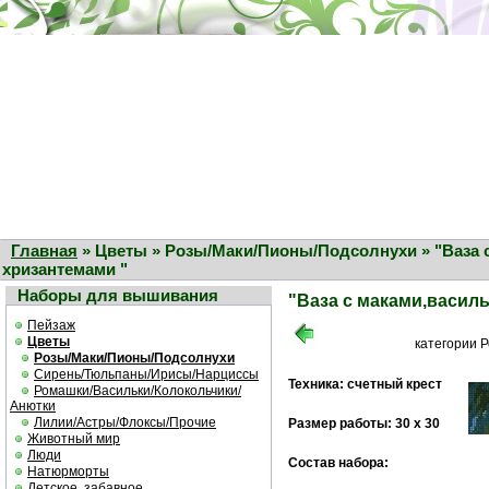
Главная
» Цветы » Розы/Маки/Пионы/Подсолнухи » "Ваза 
хризантемами "
Наборы для вышивания
"Ваза с маками,васил
Пейзаж
Цветы
категории 
Розы/Маки/Пионы/Подсолнухи
Сирень/Тюльпаны/Ирисы/Нарциссы
Техника: счетный крест
Ромашки/Васильки/Колокольчики/
Анютки
Лилии/Астры/Флоксы/Прочие
Размер работы: 30 х 30
Животный мир
Люди
Состав набора:
Натюрморты
Детское, забавное