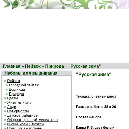
Главная
» Пейзаж » Природа » "Русская зима"
Наборы для вышивания
"Русская зима"
Пейзаж
Городской пейзаж
Дом и сад
Природа
Техника: счетный крест
Цветы
Животный мир
Люди
Размер работы: 38 х 26
Натюрморты
Детское, забавное
Состав набора:
Обереги, фэн-шуй, миниатюры
Иконы, храмы, мечети
Канва K-6, цвет белый
Подушки, аксессуары