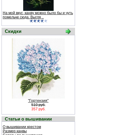
На мой вкус, канву можно было бы и чуть
помельче сюда. Выгля ..
Скидки
"Гортензия"
510 руб.
357 руб.
Статьи о вышивании
О вышивании крестом
Размер канвы