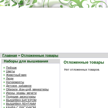
Главная
»
Отложенные товары
Наборы для вышивания
Отложенные товары
Пейзаж
Нет отложенных товаров.
Цветы
Животный мир
Люди
Натюрморты
Детское, забавное
Обереги, фэн-шуй, миниатюры
Иконы, храмы, мечети
Подушки, аксессуары
ВЫШИВКА БИСЕРОМ
ВЫШИВКА ЛЕНТАМИ
КАНВА С РИСУНКОМ