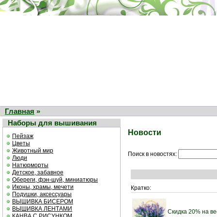
Главная
»
Наборы для вышивания
Новости
Пейзаж
Цветы
Животный мир
Поиск в новостях:
Люди
Натюрморты
Детское, забавное
Обереги, фэн-шуй, миниатюры
Иконы, храмы, мечети
Кратко:
Подушки, аксессуары
ВЫШИВКА БИСЕРОМ
ВЫШИВКА ЛЕНТАМИ
Скидка 20% на в
КАНВА С РИСУНКОМ