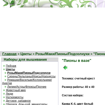
Главная
» Цветы » Розы/Маки/Пионы/Подсолнухи » "Пионы
Наборы для вышивания
"Пионы в вазе"
Пейзаж
Цветы
Розы/Маки/Пионы/Подсолнухи
Сирень/Тюльпаны/Ирисы/Нарциссы
Техника: счетный крест
Ромашки/Васильки/Колокольчики/
Анютки
Лилии/Астры/Флоксы/Прочие
Размер работы: 40 х 40
Животный мир
Люди
Состав набора:
Натюрморты
Детское, забавное
Канва K-4, цвет белый
Обереги, фэн-шуй, миниатюры