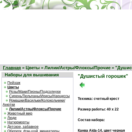
Главная
» Цветы » Лилии/Астры/Флоксы/Прочие » "Душис
Наборы для вышивания
"Душистый горошек"
Пейзаж
Цветы
Розы/Маки/Пионы/Подсолнухи
Сирень/Тюльпаны/Ирисы/Нарциссы
Техника: счетный крест
Ромашки/Васильки/Колокольчики/
Анютки
Лилии/Астры/Флоксы/Прочие
Размер работы: 40 х 22
Животный мир
Люди
Состав набора:
Натюрморты
Детское, забавное
Канва Aida-14, цвет черная
Обереги, фэн-шуй, миниатюры