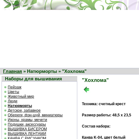
Главная
» Натюрморты » "Хохлома"
Наборы для вышивания
"Хохлома"
Пейзаж
Цветы
Животный мир
Люди
Техника: счетный крест
Натюрморты
Детское, забавное
Обереги, фэн-шуй, миниатюры
Размер работы: 48,5 х 23,5
Иконы, храмы, мечети
Подушки, аксессуары
Состав набора:
ВЫШИВКА БИСЕРОМ
ВЫШИВКА ЛЕНТАМИ
Канва K-04, цвет белый
КАНВА С РИСУНКОМ