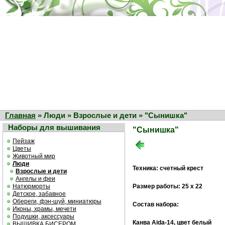
Главная
» Люди » Взрослые и дети » "Сынишка"
Наборы для вышивания
"Сынишка"
Пейзаж
Цветы
Животный мир
Люди
Техника: счетный крест
Взрослые и дети
Ангелы и феи
Натюрморты
Размер работы: 25 х 22
Детское, забавное
Обереги, фэн-шуй, миниатюры
Состав набора:
Иконы, храмы, мечети
Подушки, аксессуары
Канва Aida-14, цвет белый
ВЫШИВКА БИСЕРОМ