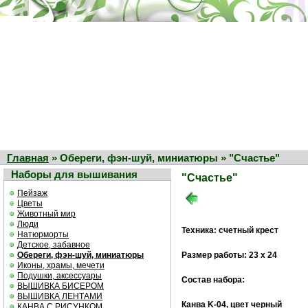
Главная
» Обереги, фэн-шуй, миниатюры » "Счастье"
Наборы для вышивания
"Счастье"
Пейзаж
Цветы
Животный мир
Люди
Техника: счетный крест
Натюрморты
Детское, забавное
Обереги, фэн-шуй, миниатюры
Размер работы: 23 х 24
Иконы, храмы, мечети
Подушки, аксессуары
Состав набора:
ВЫШИВКА БИСЕРОМ
ВЫШИВКА ЛЕНТАМИ
Канва K-04, цвет черный
КАНВА С РИСУНКОМ