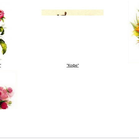
"
"Кофе"