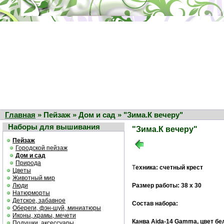
Главная
» Пейзаж » Дом и сад » "Зима.К вечеру"
Наборы для вышивания
"Зима.К вечеру"
Пейзаж
Городской пейзаж
Дом и сад
Природа
Т
ехника: счетный крест
Цветы
Животный мир
Люди
Размер работы: 38 х 30
Натюрморты
Детское, забавное
Состав набора:
Обереги, фэн-шуй, миниатюры
Иконы, храмы, мечети
Канва Aida-14 Gamma, цвет б
Подушки, аксессуары