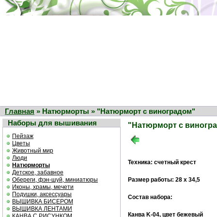
Главная
» Натюрморты » "Натюрморт с виноградом"
Наборы для вышивания
"Натюрморт с виногр
Пейзаж
Цветы
Животный мир
Люди
Техника: счетный крест
Натюрморты
Детское, забавное
Обереги, фэн-шуй, миниатюры
Размер работы: 28 х 34,5
Иконы, храмы, мечети
Подушки, аксессуары
Состав набора:
ВЫШИВКА БИСЕРОМ
ВЫШИВКА ЛЕНТАМИ
Канва K-04, цвет бежевый
КАНВА С РИСУНКОМ