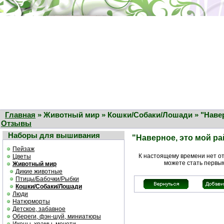
Главная
» Животный мир » Кошки/Собаки/Лошади » "Наверн
Отзывы
Наборы для вышивания
"Наверное, это мой ра
Пейзаж
К настоящему времени нет о
Цветы
можете стать первы
Животный мир
Дикие животные
Птицы/Бабочки/Рыбки
Кошки/Собаки/Лошади
Люди
Натюрморты
Детское, забавное
Обереги, фэн-шуй, миниатюры