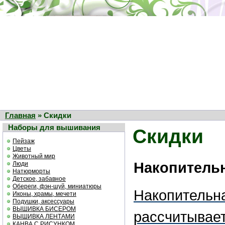
Главная
» Скидки
Наборы для вышивания
Скидки
Пейзаж
Цветы
Животный мир
Накопительн
Люди
Натюрморты
Детское, забавное
Обереги, фэн-шуй, миниатюры
Накопительн
Иконы, храмы, мечети
Подушки, аксессуары
ВЫШИВКА БИСЕРОМ
рассчитывает
ВЫШИВКА ЛЕНТАМИ
КАНВА С РИСУНКОМ