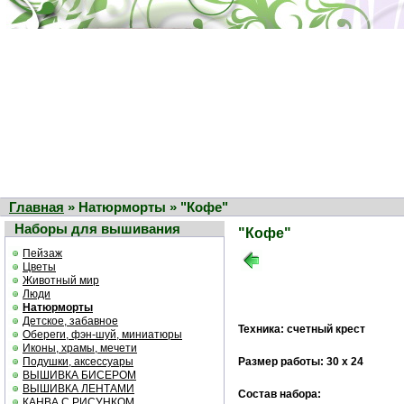
Главная
» Натюрморты » "Кофе"
Наборы для вышивания
"Кофе"
Пейзаж
Цветы
Животный мир
Люди
Натюрморты
Детское, забавное
Техника: счетный крест
Обереги, фэн-шуй, миниатюры
Иконы, храмы, мечети
Подушки, аксессуары
Размер работы: 30 х 24
ВЫШИВКА БИСЕРОМ
ВЫШИВКА ЛЕНТАМИ
Состав набора:
КАНВА С РИСУНКОМ