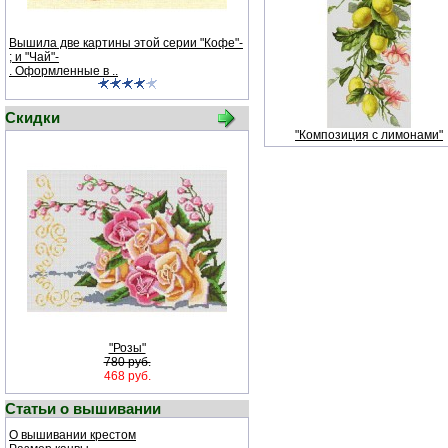
Вышила две картины этой серии "Кофе"-
; и "Чай"-
. Оформленные в ..
Скидки
"Композиция с лимонами"
"Розы"
780 руб.
468 руб.
Статьи о вышивании
О вышивании крестом