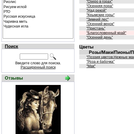
"Озеро в горах"
"Осенняя пора"
"Над рекой"
"Крымские горы"
"Зимний лес"
"Осенний венок"
"Пристань"
"Благословенный край"
"Осенний день"
Поиск
Цветы
Розы/Маки/Пионы/По
"Поэзия цветов.Нежные ма
"Роза и бабочка"
Введите слово для поиска.
"Мак"
Расширенный поиск
Отзывы