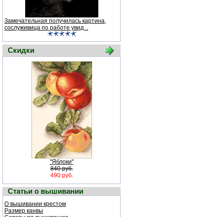
Замечательная получилась картина,
сослуживица по работе увид ..
Скидки
"Яблоки"
840 руб.
490 руб.
Статьи о вышивании
О вышивании крестом
Размер канвы