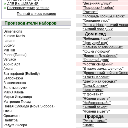
"Весенняя улица"
ДЛЯ ВЫШИВАНИЯ
"Покровский собор"
Бисероплетение,валяние
"Рассвет"
Полный список товаров
"Площадь Троицы.Париж"
"Холодное утро"
Производители наборов
"Москва.Новодевичий мона
"Зимний праздник"
Дом и сад
"Лебединый рай"
"Цветущий сад"
"Калитка возлюбленных"
"Кошка у окошка"
"Деревня Лужайкино"
"Тенистый двор"
"Мостик свиданий"
"В парке замка Шенонсо"
"Деревенский пейзаж.Осень
"В гости к осени"
"Цветочная беседка"
"Зима.К вечеру"
"Наш уголок"
"У фонтана"
"Яблони в цвету"
"Нойшванштайн"
"Зимний вечер"
"Яблони в цвету"
Природа
"Русская зима"
"Шале"