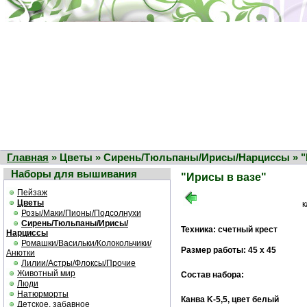
Главная
» Цветы » Сирень/Тюльпаны/Ирисы/Нарциссы » "
Наборы для вышивания
"Ирисы в вазе"
Пейзаж
Цветы
к
Розы/Маки/Пионы/Подсолнухи
Сирень/Тюльпаны/Ирисы/
Техника: счетный крест
Нарциссы
Ромашки/Васильки/Колокольчики/
Размер работы: 45 х 45
Анютки
Лилии/Астры/Флоксы/Прочие
Животный мир
Состав набора:
Люди
Натюрморты
Канва K-5,5, цвет белый
Детское, забавное