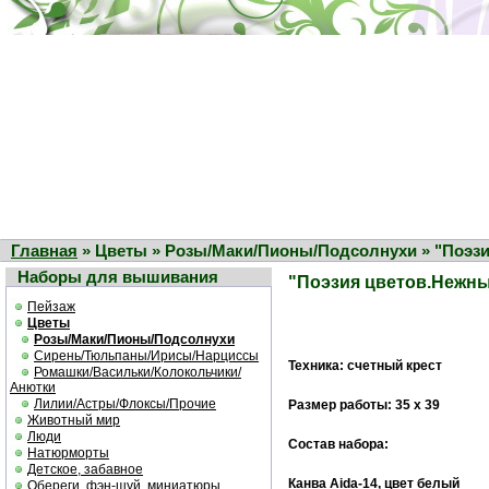
Главная
» Цветы » Розы/Маки/Пионы/Подсолнухи » "Поэз
Наборы для вышивания
"Поэзия цветов.Нежны
Пейзаж
Цветы
Розы/Маки/Пионы/Подсолнухи
Сирень/Тюльпаны/Ирисы/Нарциссы
Техника: счетный крест
Ромашки/Васильки/Колокольчики/
Анютки
Лилии/Астры/Флоксы/Прочие
Размер работы: 35 х 39
Животный мир
Люди
Состав набора:
Натюрморты
Детское, забавное
Канва Aida-14, цвет белый
Обереги, фэн-шуй, миниатюры