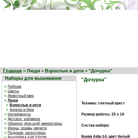
Главная
» Люди » Взрослые и дети » "Дочурка"
Наборы для вышивания
"Дочурка"
Пейзаж
Цветы
Животный мир
Люди
Техника: счетный крест
Взрослые и дети
Ангелы и феи
Натюрморты
Размер работы: 25 х 19
Детское, забавное
Обереги, фэн-шуй, миниатюры
Состав набора:
Иконы, храмы, мечети
Подушки, аксессуары
Канва Aida-14, цвет белый
ВЫШИВКА БИСЕРОМ