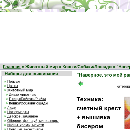
Главная
» Животный мир » Кошки/Собаки/Лошади » "Навер
Наборы для вышивания
"Наверное, это мой ра
Пейзаж
Цветы
категор
Животный мир
Дикие животные
Техника:
Птицы/Бабочки/Рыбки
Кошки/Собаки/Лошади
счетный крест
Люди
Натюрморты
+ вышивка
Детское, забавное
Обереги, фэн-шуй, миниатюры
бисером
Иконы, храмы, мечети
Подушки, аксессуары