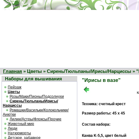
Главная
» Цветы » Сирень/Тюльпаны/Ирисы/Нарциссы » "
Наборы для вышивания
"Ирисы в вазе"
Пейзаж
Цветы
к
Розы/Маки/Пионы/Подсолнухи
Сирень/Тюльпаны/Ирисы/
Техника: счетный крест
Нарциссы
Ромашки/Васильки/Колокольчики/
Размер работы: 45 х 45
Анютки
Лилии/Астры/Флоксы/Прочие
Животный мир
Состав набора:
Люди
Натюрморты
Канва K-5,5, цвет белый
Детское, забавное