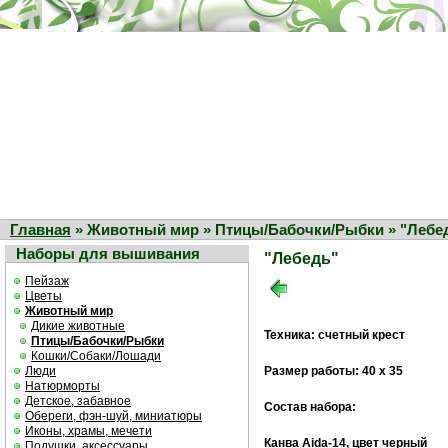
Главная
» Животный мир » Птицы/Бабочки/Рыбки » "Лебе
Наборы для вышивания
"Лебедь"
Пейзаж
Цветы
Животный мир
Дикие животные
Техника: счетный крест
Птицы/Бабочки/Рыбки
Кошки/Собаки/Лошади
Люди
Размер работы: 40 х 35
Натюрморты
Детское, забавное
Состав набора:
Обереги, фэн-шуй, миниатюры
Иконы, храмы, мечети
Канва Aida-14, цвет черный
Подушки, аксессуары