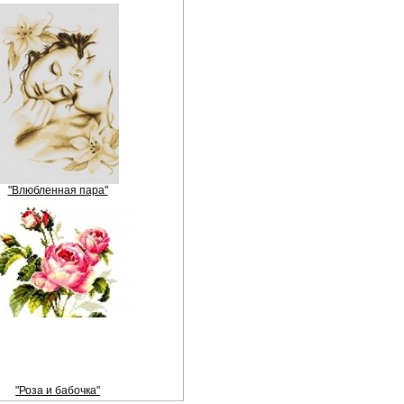
"Влюбленная пара"
"Роза и бабочка"