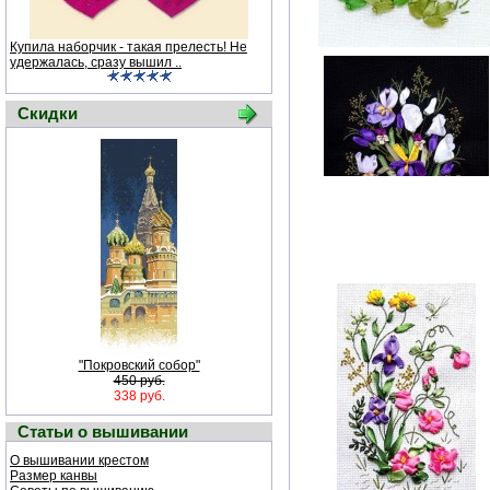
Купила наборчик - такая прелесть! Не
удержалась, сразу вышил ..
Скидки
"Покровский собор"
450 руб.
338 руб.
Статьи о вышивании
О вышивании крестом
Размер канвы