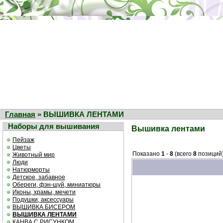
Главная
» ВЫШИВКА ЛЕНТАМИ
Наборы для вышивания
Вышивка лентами
Пейзаж
Цветы
Показано
1
-
8
(всего
8
позиций
Животный мир
Люди
Натюрморты
Детское, забавное
Обереги, фэн-шуй, миниатюры
Иконы, храмы, мечети
Подушки, аксессуары
ВЫШИВКА БИСЕРОМ
ВЫШИВКА ЛЕНТАМИ
КАНВА С РИСУНКОМ