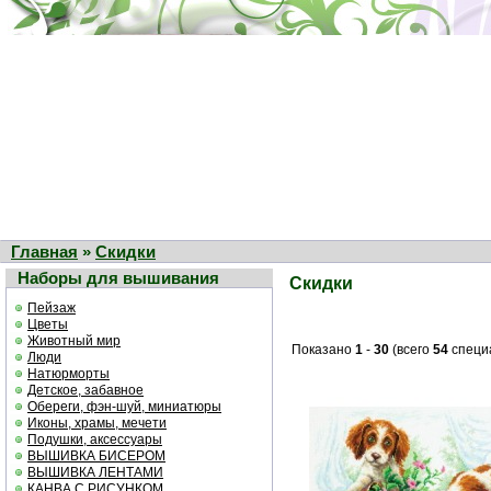
Главная
»
Скидки
Наборы для вышивания
Скидки
Пейзаж
Цветы
Животный мир
Показано
1
-
30
(всего
54
специ
Люди
Натюрморты
Детское, забавное
Обереги, фэн-шуй, миниатюры
Иконы, храмы, мечети
Подушки, аксессуары
ВЫШИВКА БИСЕРОМ
ВЫШИВКА ЛЕНТАМИ
КАНВА С РИСУНКОМ