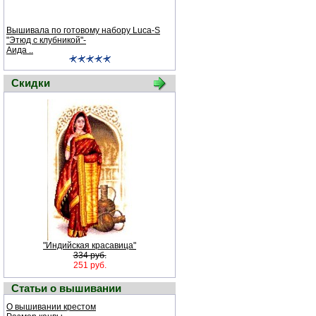
Вышивала по готовому набору Luсa-S
"Этюд с клубникой"-
Аида ..
Скидки
"Индийская красавица"
334 руб.
251 руб.
Статьи о вышивании
О вышивании крестом