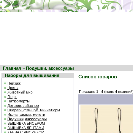
Главная
» Подушки, аксессуары
Наборы для вышивания
Список товаров
Пейзаж
Цветы
Показано
1
-
4
(всего
4
позиций
Животный мир
Люди
Натюрморты
Детское, забавное
Обереги, фэн-шуй, миниатюры
Иконы, храмы, мечети
Подушки, аксессуары
ВЫШИВКА БИСЕРОМ
ВЫШИВКА ЛЕНТАМИ
КАНВА С РИСУНКОМ