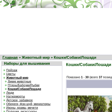
Главная
» Животный мир » Кошки/Собаки/Лошади
Наборы для вышивания
Кошки/Собаки/Лошади
Пейзаж
Цветы
Показано
1
-
30
(всего
37
позиц
Животный мир
Дикие животные
Птицы/Бабочки/Рыбки
Кошки/Собаки/Лошади
Люди
Натюрморты
Детское, забавное
Обереги, фэн-шуй, миниатюры
Иконы, храмы, мечети
Подушки, аксессуары