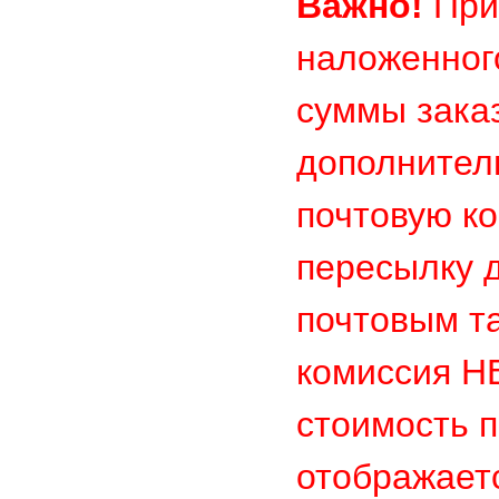
Важно!
При
наложенног
суммы заказ
дополнител
почтовую к
пересылку д
почтовым т
комиссия 
стоимость п
отображает