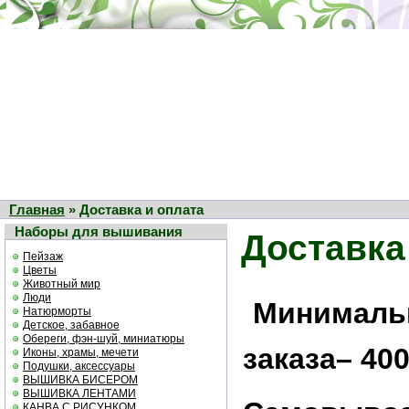
Главная
» Доставка и оплата
Наборы для вышивания
Доставка
Пейзаж
Цветы
Животный мир
Люди
Минималь
Натюрморты
Детское, забавное
Обереги, фэн-шуй, миниатюры
заказа– 400
Иконы, храмы, мечети
Подушки, аксессуары
ВЫШИВКА БИСЕРОМ
ВЫШИВКА ЛЕНТАМИ
КАНВА С РИСУНКОМ