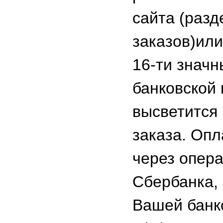
сайта (разд
заказов)ил
16-ти знач
банковской 
высветится
заказа. Опл
через опера
Сбербанка,
Вашей банк