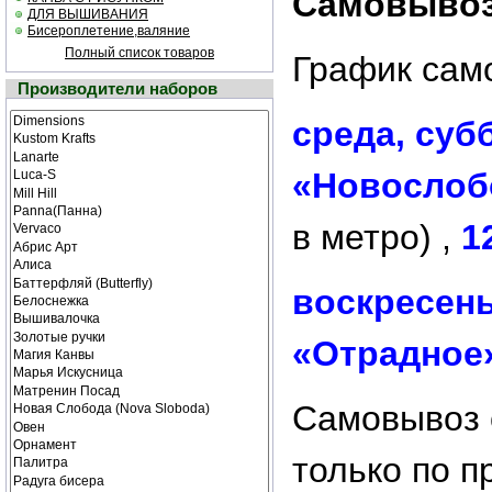
Самовывоз 
ДЛЯ ВЫШИВАНИЯ
Бисероплетение,валяние
Полный список товаров
График сам
Производители наборов
среда, суб
«Новослоб
в метро) ,
1
воскресен
«Отрадное
Cамовывоз 
только по 