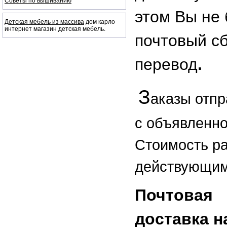
Советы по вышиванию
этом Вы не 
Детская мебель из массива
дом карло
интернет магазин детская мебель.
почтовый с
перевод
.
З
ак
азы отп
с объявленно
Стоимость р
действующим
Почтовая
доставка 