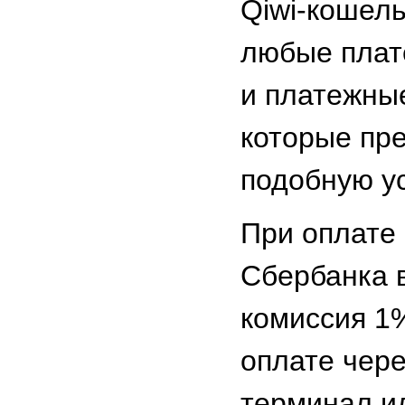
Qiwi-кошель
любые плат
и платежны
которые пр
подобную ус
При оплате
Сбербанка 
комиссия 1
оплате чер
терминал и