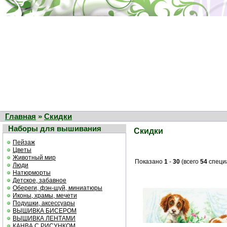
Главная
»
Скидки
Наборы для вышивания
Скидки
Пейзаж
Цветы
Животный мир
Показано
1
-
30
(всего
54
специ
Люди
Натюрморты
Детское, забавное
Обереги, фэн-шуй, миниатюры
Иконы, храмы, мечети
Подушки, аксессуары
ВЫШИВКА БИСЕРОМ
ВЫШИВКА ЛЕНТАМИ
КАНВА С РИСУНКОМ