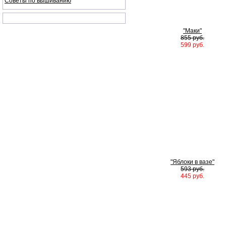
Советы по вышиванию
"Маки"
855 руб.
599 руб.
"Яблоки в вазе"
593 руб.
445 руб.