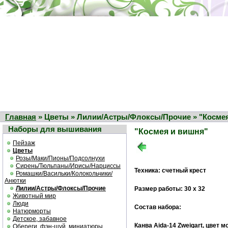
Главная
» Цветы » Лилии/Астры/Флоксы/Прочие » "Косме
Наборы для вышивания
"Космея и вишня"
Пейзаж
Цветы
Розы/Маки/Пионы/Подсолнухи
Сирень/Тюльпаны/Ирисы/Нарциссы
Техника: счетный крест
Ромашки/Васильки/Колокольчики/
Анютки
Лилии/Астры/Флоксы/Прочие
Размер работы: 30 х 32
Животный мир
Люди
Состав набора:
Натюрморты
Детское, забавное
Канва Aida-14 Zweigart, цвет 
Обереги, фэн-шуй, миниатюры