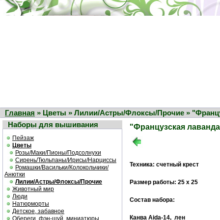
Главная
» Цветы » Лилии/Астры/Флоксы/Прочие » "Франц
Наборы для вышивания
"Французская лаванда
Пейзаж
Цветы
Розы/Маки/Пионы/Подсолнухи
Сирень/Тюльпаны/Ирисы/Нарциссы
Техника: счетный крест
Ромашки/Васильки/Колокольчики/
Анютки
Лилии/Астры/Флоксы/Прочие
Размер работы: 25 х 25
Животный мир
Люди
Состав набора:
Натюрморты
Детское, забавное
Канва Aida-14, лен
Обереги, фэн-шуй, миниатюры