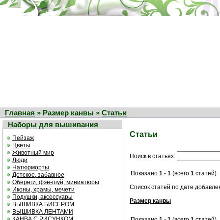
Главная
» Размер канвы »
Статьи
Наборы для вышивания
Статьи
Пейзаж
Цветы
Животный мир
Поиск в статьях:
Люди
Натюрморты
Показано
1
-
1
(всего
1
статей)
Детское, забавное
Обереги, фэн-шуй, миниатюры
Список статей по дате добавле
Иконы, храмы, мечети
Подушки, аксессуары
Размер канвы
ВЫШИВКА БИСЕРОМ
ВЫШИВКА ЛЕНТАМИ
КАНВА С РИСУНКОМ
Показано
1
-
1
(всего
1
статей)