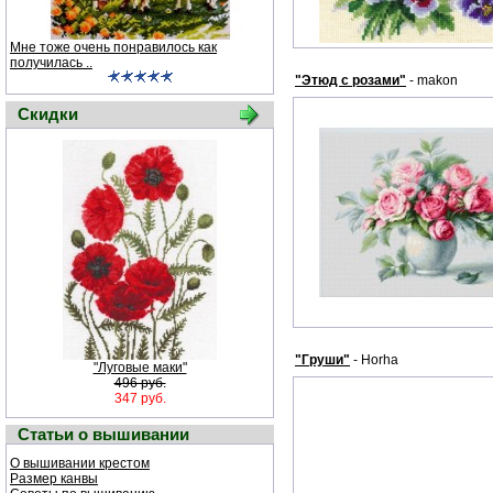
Мне тоже очень понравилось как
получилась ..
"Этюд с розами"
- makon
Скидки
"Груши"
- Horha
"Луговые маки"
496 руб.
347 руб.
Статьи о вышивании
О вышивании крестом
Размер канвы