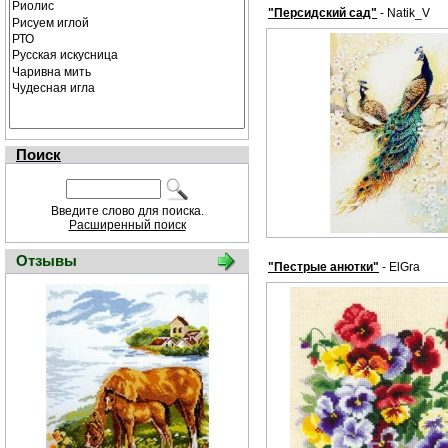
"Персидский сад"
- Natik_V
Поиск
Введите слово для поиска.
Расширенный поиск
Отзывы
"Пестрые анютки"
- ElGra