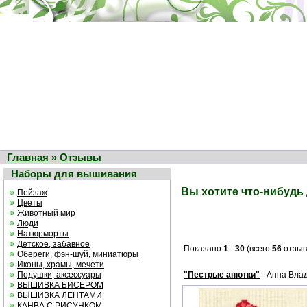
Главная
»
Отзывы
Наборы для вышивания
Вы хотите что-нибудь
Пейзаж
Цветы
Животный мир
Люди
Натюрморты
Детское, забавное
Показано
1
-
30
(всего
56
отзыв
Обереги, фэн-шуй, миниатюры
Иконы, храмы, мечети
Подушки, аксессуары
"Пестрые анютки"
- Анна Вла
ВЫШИВКА БИСЕРОМ
ВЫШИВКА ЛЕНТАМИ
КАНВА С РИСУНКОМ