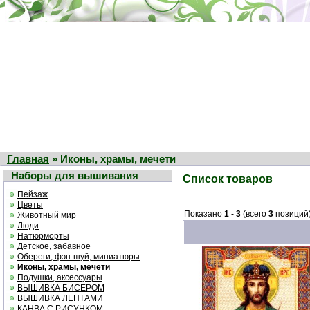
Главная
» Иконы, храмы, мечети
Наборы для вышивания
Список товаров
Пейзаж
Цветы
Показано
1
-
3
(всего
3
позиций
Животный мир
Люди
Натюрморты
Детское, забавное
Обереги, фэн-шуй, миниатюры
Иконы, храмы, мечети
Подушки, аксессуары
ВЫШИВКА БИСЕРОМ
ВЫШИВКА ЛЕНТАМИ
КАНВА С РИСУНКОМ