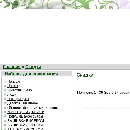
Главная
»
Скидки
Наборы для вышивания
Скидки
Пейзаж
Цветы
Животный мир
Показано
1
-
30
(всего
54
специ
Люди
Натюрморты
Детское, забавное
Обереги, фэн-шуй, миниатюры
Иконы, храмы, мечети
Подушки, аксессуары
ВЫШИВКА БИСЕРОМ
ВЫШИВКА ЛЕНТАМИ
КАНВА С РИСУНКОМ