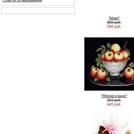
Советы по вышиванию
"Маки"
855 руб.
599 руб.
"Яблоки в вазе"
593 руб.
445 руб.