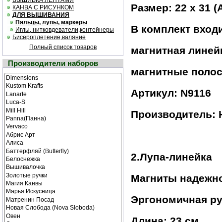
ВЫШИВКА ЛЕНТАМИ
Размер: 22 х 31 (
КАНВА С РИСУНКОМ
ДЛЯ ВЫШИВАНИЯ
Пяльцы, лупы, маркеры
В комплект входи
Иглы, нитковдеватели,контейнеры
Бисероплетение,валяние
Полный список товаров
магнитная линей
Производители наборов
магнитные поло
Артикул: N9116
Производитель: 
2.Лупа-линейка
Магниты надежно
Эргономичная ру
Длина: 23 см