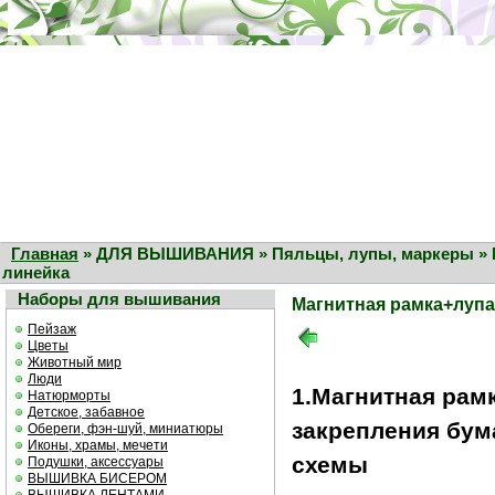
Главная
» ДЛЯ ВЫШИВАНИЯ » Пяльцы, лупы, маркеры » М
линейка
Наборы для вышивания
Магнитная рамка+лупа
Пейзаж
Цветы
Животный мир
Люди
1.Магнитная рам
Натюрморты
Детское, забавное
закрепления бу
Обереги, фэн-шуй, миниатюры
Иконы, храмы, мечети
схемы
Подушки, аксессуары
ВЫШИВКА БИСЕРОМ