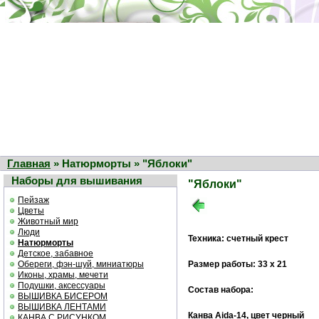
Главная
» Натюрморты » "Яблоки"
Наборы для вышивания
"Яблоки"
Пейзаж
Цветы
Животный мир
Люди
Техника: счетный крест
Натюрморты
Детское, забавное
Обереги, фэн-шуй, миниатюры
Размер работы: 33 х 21
Иконы, храмы, мечети
Подушки, аксессуары
Состав набора:
ВЫШИВКА БИСЕРОМ
ВЫШИВКА ЛЕНТАМИ
Канва Aida-14, цвет черный
КАНВА С РИСУНКОМ