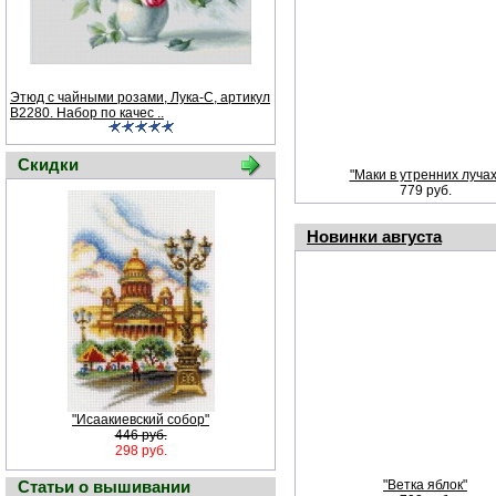
Этюд с чайными розами, Лука-С, артикул
В2280. Набор по качес ..
Скидки
"Маки в утренних лучах
779 руб.
Новинки августа
"Исаакиевский собор"
446 руб.
298 руб.
Статьи о вышивании
"Ветка яблок"