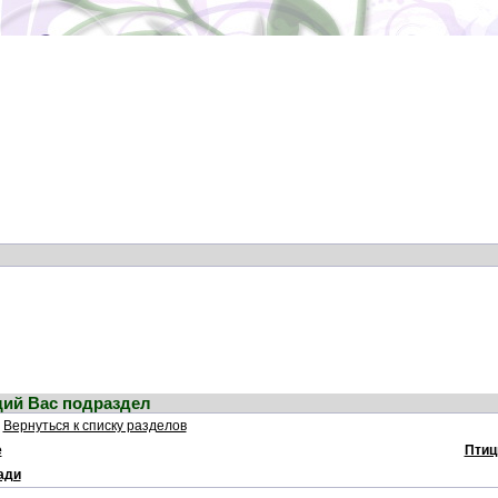
ий Вас подраздел
Вернуться к списку разделов
е
Птиц
ади