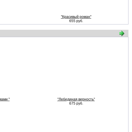
"Красивый роман"
655 руб.
мами "
"Лебединая верность"
675 руб.