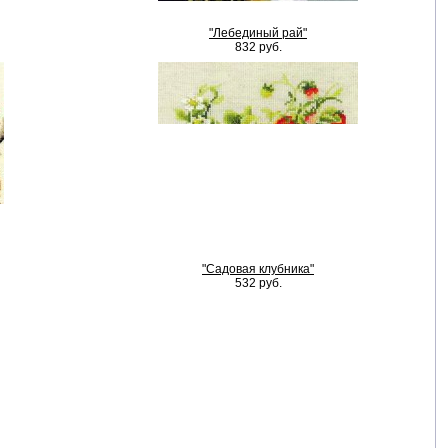
"Лебединый рай"
832 руб.
"Садовая клубника"
532 руб.