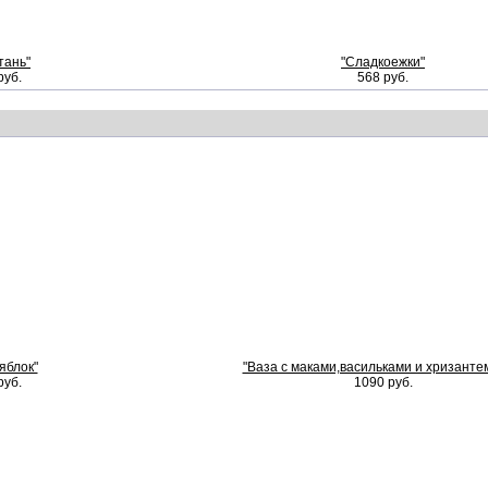
тань"
"Сладкоежки"
руб.
568 руб.
яблок"
"Ваза с маками,васильками и хризанте
руб.
1090 руб.