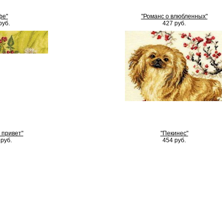
фе"
"Романс о влюбленных"
руб.
427 руб.
 привет"
"Пекинес"
руб.
454 руб.