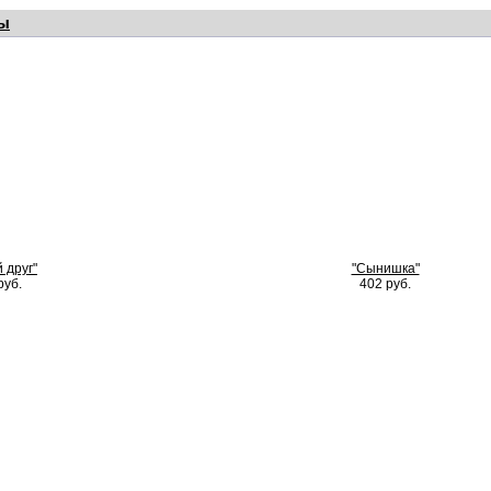
ы
 друг"
"Сынишка"
руб.
402 руб.