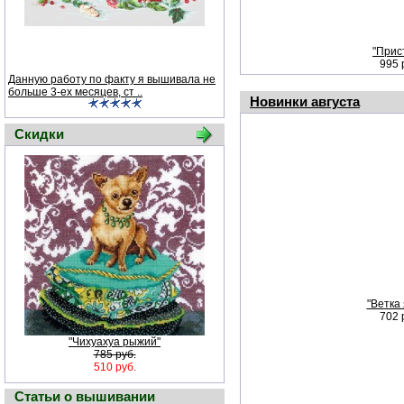
"Прис
995 
Данную работу по факту я вышивала не
больше 3-ех месяцев, ст ..
Новинки августа
Скидки
"Ветка 
702 
"Чихуахуа рыжий"
785 руб.
510 руб.
Статьи о вышивании