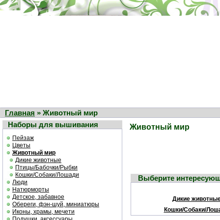
Главная
» Животный мир
Наборы для вышивания
Животный мир
Пейзаж
Цветы
Животный мир
Дикие животные
Птицы/Бабочки/Рыбки
Кошки/Собаки/Лошади
Выберите интересующ
Люди
Натюрморты
Детское, забавное
Дикие животны
Обереги, фэн-шуй, миниатюры
Кошки/Собаки/Лош
Иконы, храмы, мечети
Подушки, аксессуары