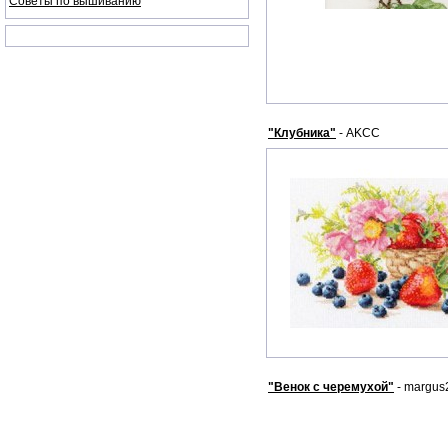
Советы по вышиванию
"Клубника"
- AKCC
"Венок с черемухой"
- margus