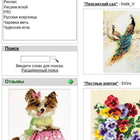
"Персидский сад"
- Natik_V
Поиск
Введите слово для поиска.
Расширенный поиск
Отзывы
"Пестрые анютки"
- ElGra