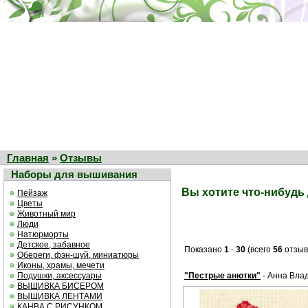
Главная
»
Отзывы
Наборы для вышивания
Вы хотите что-нибудь
Пейзаж
Цветы
Животный мир
Люди
Натюрморты
Детское, забавное
Показано
1
-
30
(всего
56
отзыв
Обереги, фэн-шуй, миниатюры
Иконы, храмы, мечети
Подушки, аксессуары
"Пестрые анютки"
- Анна Вла
ВЫШИВКА БИСЕРОМ
ВЫШИВКА ЛЕНТАМИ
КАНВА С РИСУНКОМ