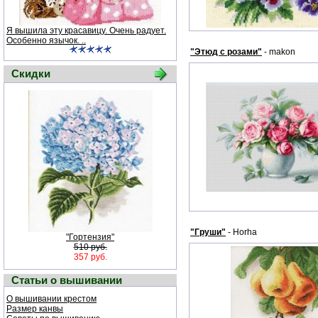
Я вышила эту красавицу. Очень радует.
Особенно язычок. ..
"Этюд с розами"
- makon
Скидки
"Груши"
- Horha
"Гортензия"
510 руб.
357 руб.
Статьи о вышивании
О вышивании крестом
Размер канвы