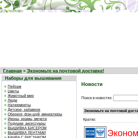
Главная
»
Экономьте на почтовой доставке!
Наборы для вышивания
Новости
Пейзаж
Цветы
Животный мир
Поиск в новостях:
Люди
Натюрморты
Детское, забавное
Экономьте на почтовой дост
Обереги, фэн-шуй, миниатюры
Иконы, храмы, мечети
Кратко:
Подушки, аксессуары
ВЫШИВКА БИСЕРОМ
Экономь
ВЫШИВКА ЛЕНТАМИ
КАНВА С РИСУНКОМ