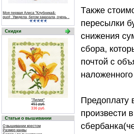
Также стоим
Моя первая Алиса "Клубника&-
quot;. Увидела, бегом заказала, очень ..
пересылки бу
Скидки
снижения су
сбора, котор
почтой с об
наложенного
Предоплату 
"Лилия"
451 руб.
336 руб.
произвести в
Статьи о вышивании
сбербанка(че
О вышивании крестом
Размер канвы