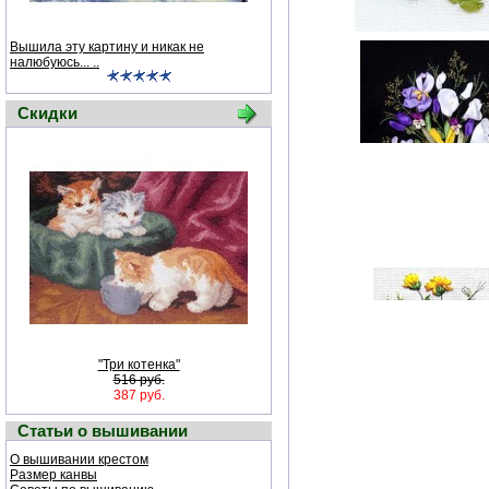
Вышила эту картину и никак не
налюбуюсь... ..
Скидки
"Три котенка"
516 руб.
387 руб.
Статьи о вышивании
О вышивании крестом
Размер канвы