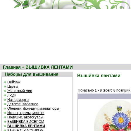
Главная
» ВЫШИВКА ЛЕНТАМИ
Наборы для вышивания
Вышивка лентами
Пейзаж
Цветы
Показано
1
-
8
(всего
8
позиций
Животный мир
Люди
Натюрморты
Детское, забавное
Обереги, фэн-шуй, миниатюры
Иконы, храмы, мечети
Подушки, аксессуары
ВЫШИВКА БИСЕРОМ
ВЫШИВКА ЛЕНТАМИ
КАНВА С РИСУНКОМ