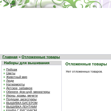
Главная
»
Отложенные товары
Наборы для вышивания
Отложенные товары
Пейзаж
Нет отложенных товаров.
Цветы
Животный мир
Люди
Натюрморты
Детское, забавное
Обереги, фэн-шуй, миниатюры
Иконы, храмы, мечети
Подушки, аксессуары
ВЫШИВКА БИСЕРОМ
ВЫШИВКА ЛЕНТАМИ
КАНВА С РИСУНКОМ