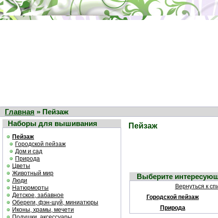
Главная
» Пейзаж
Наборы для вышивания
Пейзаж
Пейзаж
Городской пейзаж
Дом и сад
Природа
Цветы
Животный мир
Выберите интересующ
Люди
Вернуться к сп
Натюрморты
Детское, забавное
Городской пейзаж
Обереги, фэн-шуй, миниатюры
Природа
Иконы, храмы, мечети
Подушки, аксессуары