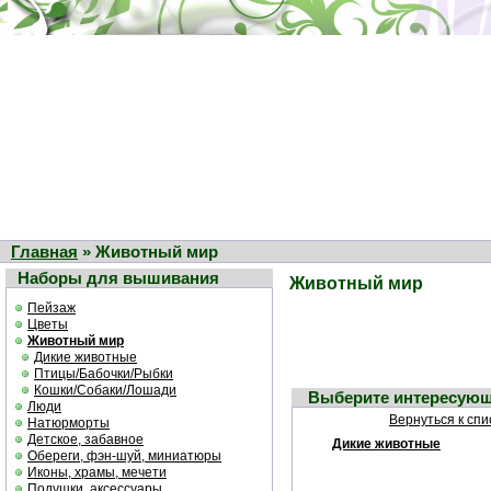
Главная
» Животный мир
Наборы для вышивания
Животный мир
Пейзаж
Цветы
Животный мир
Дикие животные
Птицы/Бабочки/Рыбки
Кошки/Собаки/Лошади
Выберите интересующ
Люди
Вернуться к спи
Натюрморты
Детское, забавное
Дикие животные
Обереги, фэн-шуй, миниатюры
Иконы, храмы, мечети
Подушки, аксессуары