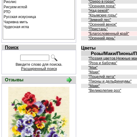
"Озеро в горах"
"Осенняя пора"
"Над рекой"
"Крымские горы"
"Зимний лес"
"Осенний венок"
"Пристань"
"Благословенный край"
"Осенний день"
Поиск
Цветы
Розы/Маки/Пионы/По
"Поэзия цветов.Нежные ма
"Роза и бабочка"
Введите слово для поиска.
"Мак"
Расширенный поиск
"Маки"
"Поцелуй лета"
Отзывы
"Пионы и дельфиниумы"
"Маки"
"Великолепие роз"