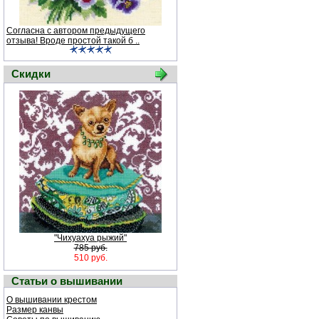
Согласна с автором предыдущего
отзыва! Вроде простой такой б ..
Скидки
"Чихуахуа рыжий"
785 руб.
510 руб.
Статьи о вышивании
О вышивании крестом
Размер канвы