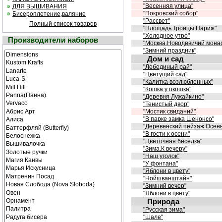
"Весенняя улица"
ДЛЯ ВЫШИВАНИЯ
"Покровский собор"
Бисероплетение,валяние
"Рассвет"
Полный список товаров
"Площадь Троицы.Париж"
"Холодное утро"
Производители наборов
"Москва.Новодевичий мона
"Зимний праздник"
Дом и сад
"Лебединый рай"
"Цветущий сад"
"Калитка возлюбленных"
"Кошка у окошка"
"Деревня Лужайкино"
"Тенистый двор"
"Мостик свиданий"
"В парке замка Шенонсо"
"Деревенский пейзаж.Осень
"В гости к осени"
"Цветочная беседка"
"Зима.К вечеру"
"Наш уголок"
"У фонтана"
"Яблони в цвету"
"Нойшванштайн"
"Зимний вечер"
"Яблони в цвету"
Природа
"Русская зима"
"Шале"