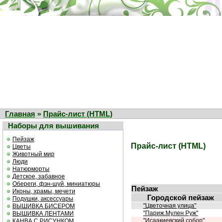
Главная
»
Прайс-лист (HTML)
Наборы для вышивания
Пейзаж
Прайс-лист (HTML)
Цветы
Животный мир
Люди
Натюрморты
Детское, забавное
Обереги, фэн-шуй, миниатюры
Пейзаж
Иконы, храмы, мечети
Городской пейзаж
Подушки, аксессуары
"Цветочная улица"
ВЫШИВКА БИСЕРОМ
"Париж.Мулен Руж"
ВЫШИВКА ЛЕНТАМИ
"Исаакиевский собор"
КАНВА С РИСУНКОМ