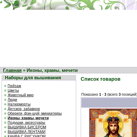
Главная
» Иконы, храмы, мечети
Наборы для вышивания
Список товаров
Пейзаж
Цветы
Показано
1
-
3
(всего
3
позиций
Животный мир
Люди
Натюрморты
Детское, забавное
Обереги, фэн-шуй, миниатюры
Иконы, храмы, мечети
Подушки, аксессуары
ВЫШИВКА БИСЕРОМ
ВЫШИВКА ЛЕНТАМИ
КАНВА С РИСУНКОМ