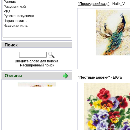
"Персидский сад"
- Natik_V
Поиск
Введите слово для поиска.
Расширенный поиск
Отзывы
"Пестрые анютки"
- ElGra