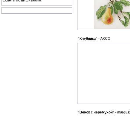
Советы по вышиванию
"Клубника"
- AKCC
"Венок с черемухой"
- margus