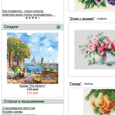
Как появился - сразу купила,
комплектация очень понравилась, ..
"Этюд с розами"
- makon
Скидки
"Груши"
- Horha
Канва "На берегу"
175 руб.
131 руб.
Статьи о вышивании
О вышивании крестом
Размер канвы