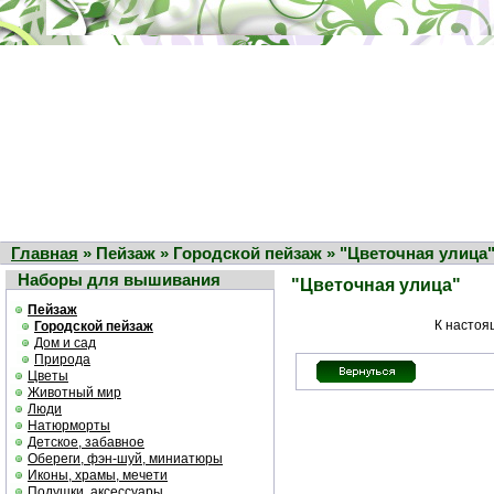
Главная
» Пейзаж » Городской пейзаж » "Цветочная улица
Наборы для вышивания
"Цветочная улица"
Пейзаж
К настоя
Городской пейзаж
Дом и сад
Природа
Цветы
Животный мир
Люди
Натюрморты
Детское, забавное
Обереги, фэн-шуй, миниатюры
Иконы, храмы, мечети
Подушки, аксессуары