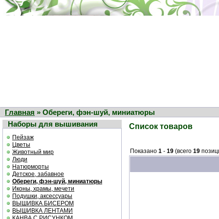
Главная
» Обереги, фэн-шуй, миниатюры
Наборы для вышивания
Список товаров
Пейзаж
Цветы
Показано
1
-
19
(всего
19
позиц
Животный мир
Люди
Натюрморты
Детское, забавное
Обереги, фэн-шуй, миниатюры
Иконы, храмы, мечети
Подушки, аксессуары
ВЫШИВКА БИСЕРОМ
ВЫШИВКА ЛЕНТАМИ
КАНВА С РИСУНКОМ